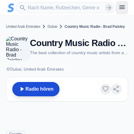
Zum Hauptinhalt springen
Sender suchen
menu
search
arrow_forward
chevron_right
chevron_right
United Arab Emirates
Dubai
Country Music Radio - Brad Paisley
Country Music Radio - Brad Paisley - Dubai
The best collection of country music artists from around the world
place
Dubai, United Arab Emirates
play_arrow
favorite
share
Radio hören