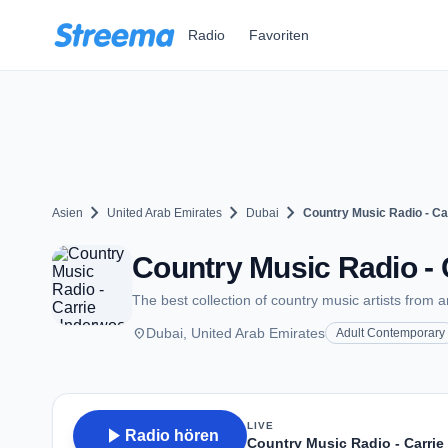
Zum Hauptinhalt springen
Radio
Favoriten
chevron_right
chevron_right
chevron_right
Asien
United Arab Emirates
Dubai
Country Music Radio - C
Country Music Radio - 
The best collection of country music artists from 
place
Dubai, United Arab Emirates
Adult Contemporary
LIVE
play_arrow
Radio hören
Country Music Radio - Carri