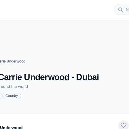
Sender
search
arrie Underwood
Carrie Underwood - Dubai
around the world
Country
favorite
e Underwood