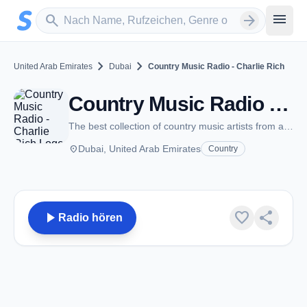
Zum Hauptinhalt springen
Sender suchen
menu
search
arrow_forward
chevron_right
chevron_right
United Arab Emirates
Dubai
Country Music Radio - Charlie Rich
Country Music Radio - Charlie Rich - Dubai
The best collection of country music artists from around the world
place
Dubai, United Arab Emirates
Country
play_arrow
favorite
share
Radio hören