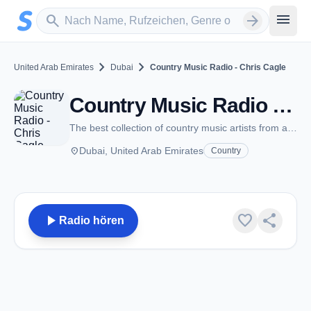
Zum Hauptinhalt springen
Sender suchen
menu
search
arrow_forward
chevron_right
chevron_right
United Arab Emirates
Dubai
Country Music Radio - Chris Cagle
Country Music Radio - Chris Cagle - Dubai
The best collection of country music artists from around the world
place
Dubai, United Arab Emirates
Country
play_arrow
favorite
share
Radio hören