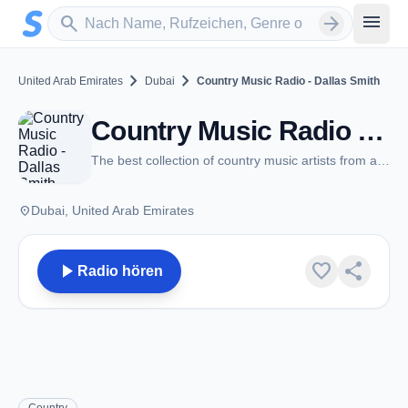
Zum Hauptinhalt springen
Sender suchen
menu
search
arrow_forward
chevron_right
chevron_right
United Arab Emirates
Dubai
Country Music Radio - Dallas Smith
Country Music Radio - Dallas Smith - Dubai
The best collection of country music artists from around the world
place
Dubai, United Arab Emirates
play_arrow
favorite
share
Radio hören