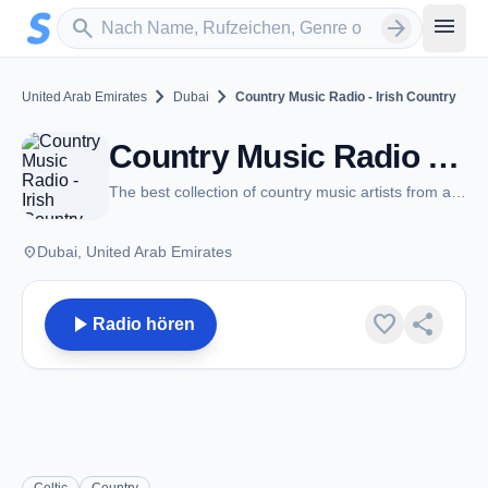
Zum Hauptinhalt springen
Sender suchen
menu
search
arrow_forward
chevron_right
chevron_right
United Arab Emirates
Dubai
Country Music Radio - Irish Country
Country Music Radio - Irish Country - Dubai
The best collection of country music artists from around the world
place
Dubai, United Arab Emirates
play_arrow
favorite
share
Radio hören