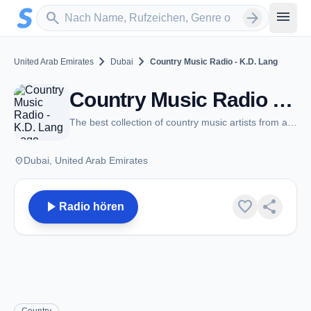
Zum Hauptinhalt springen
Sender suchen
menu
search
arrow_forward
chevron_right
chevron_right
United Arab Emirates
Dubai
Country Music Radio - K.D. Lang
Country Music Radio - K.D. Lang - Dubai
The best collection of country music artists from around the world
place
Dubai, United Arab Emirates
play_arrow
favorite
share
Radio hören