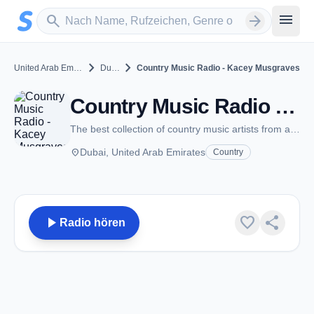
Zum Hauptinhalt springen
Sender suchen
menu
search
arrow_forward
chevron_right
chevron_right
United Arab Emirates
Dubai
Country Music Radio - Kacey Musgraves
Country Music Radio - Kacey Musgraves - Dubai
The best collection of country music artists from around the world
place
Dubai, United Arab Emirates
Country
play_arrow
favorite
share
Radio hören