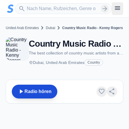
Zum Hauptinhalt springen
Sender suchen
menu
search
arrow_forward
chevron_right
chevron_right
United Arab Emirates
Dubai
Country Music Radio - Kenny Rogers
Country Music Radio - Kenny Rogers - Dubai
The best collection of country music artists from around the world
place
Dubai, United Arab Emirates
Country
play_arrow
favorite
share
Radio hören