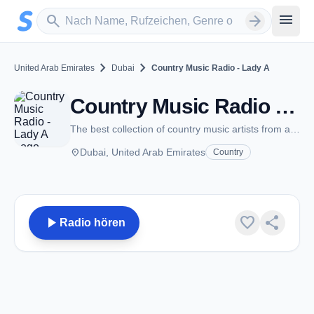
Zum Hauptinhalt springen
Sender suchen
menu
search
arrow_forward
chevron_right
chevron_right
United Arab Emirates
Dubai
Country Music Radio - Lady A
Country Music Radio - Lady A - Dubai
The best collection of country music artists from around the world
place
Dubai, United Arab Emirates
Country
play_arrow
favorite
share
Radio hören