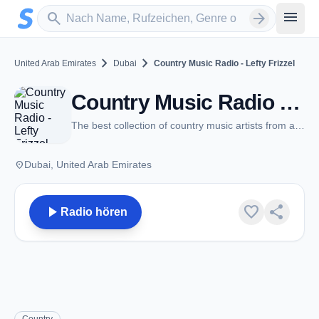
Zum Hauptinhalt springen
Sender suchen
menu
search
arrow_forward
chevron_right
chevron_right
United Arab Emirates
Dubai
Country Music Radio - Lefty Frizzel
Country Music Radio - Lefty Frizzel - Dubai
The best collection of country music artists from around the world
place
Dubai, United Arab Emirates
play_arrow
favorite
share
Radio hören