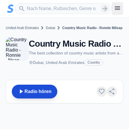
Zum Hauptinhalt springen
Sender suchen
menu
search
arrow_forward
chevron_right
chevron_right
United Arab Emirates
Dubai
Country Music Radio - Ronnie Milsap
Country Music Radio - Ronnie Milsap - Dubai
The best collection of country music artists from around the world
place
Dubai, United Arab Emirates
Country
play_arrow
favorite
share
Radio hören