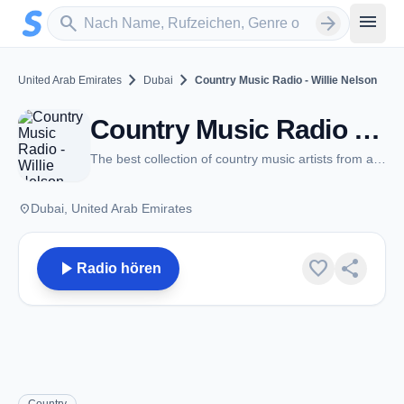
Zum Hauptinhalt springen
Sender suchen
menu
search
arrow_forward
chevron_right
chevron_right
United Arab Emirates
Dubai
Country Music Radio - Willie Nelson
Country Music Radio - Willie Nelson - Dubai
The best collection of country music artists from around the world
place
Dubai, United Arab Emirates
play_arrow
favorite
share
Radio hören