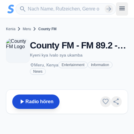
Zum Hauptinhalt springen
Sender suchen
menu
search
arrow_forward
chevron_right
chevron_right
Kenia
Meru
County FM
County FM - FM 89.2 - Meru
Kyeni kya Ivalo sya ukamba
place
Meru, Kenya
Entertainment
Information
News
play_arrow
favorite
share
Radio hören