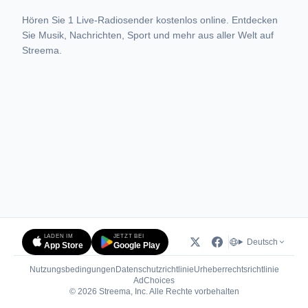
Hören Sie 1 Live-Radiosender kostenlos online. Entdecken
Sie Musik, Nachrichten, Sport und mehr aus aller Welt auf
Streema.
LADEN IM
JETZT BEI
Deutsch
App Store
Google Play
Nutzungsbedingungen
Datenschutzrichtlinie
Urheberrechtsrichtlinie
(öffnet in neuem Tab)
AdChoices
© 2026 Streema, Inc. Alle Rechte vorbehalten