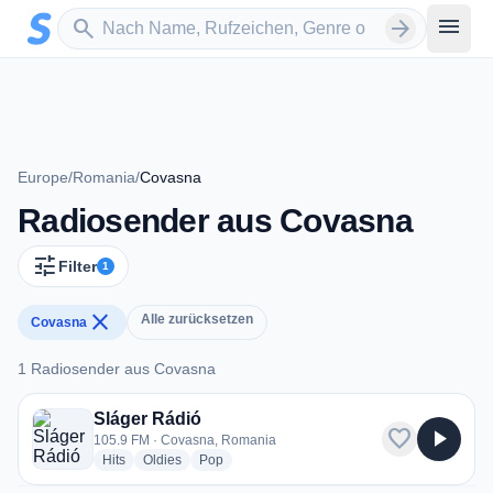
Zum Hauptinhalt springen
Sender suchen
menu
search
arrow_forward
Europe
/
Romania
/
Covasna
Radiosender aus Covasna
tune
Filter
1
close
Alle zurücksetzen
Covasna
1 Radiosender aus Covasna
1 Radiosender aus Covasna
Sláger Rádió
favorite
play_arrow
105.9 FM · Covasna, Romania
radio stations
radio stations
radio stations
Hits
Oldies
Pop