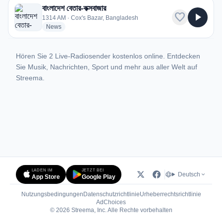
বাংলাদেশ বেতার-কক্সবাজার
favorite
play_arrow
1314 AM · Cox's Bazar, Bangladesh
radio stations
News
Hören Sie 2 Live-Radiosender kostenlos online. Entdecken
Sie Musik, Nachrichten, Sport und mehr aus aller Welt auf
Streema.
LADEN IM
JETZT BEI
Deutsch
App Store
Google Play
Nutzungsbedingungen
Datenschutzrichtlinie
Urheberrechtsrichtlinie
(öffnet in neuem Tab)
AdChoices
© 2026 Streema, Inc. Alle Rechte vorbehalten