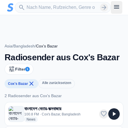
Zum Hauptinhalt springen
Sender suchen
menu
search
arrow_forward
Asia
/
Bangladesh
/
Cox's Bazar
Radiosender aus Cox's Bazar
tune
Filter
1
close
Alle zurücksetzen
Cox's Bazar
2 Radiosender aus Cox's Bazar
2 Radiosender aus Cox's Bazar
বাংলাদেশ বেতার-কক্সবাজার
favorite
play_arrow
100.8 FM · Cox's Bazar, Bangladesh
radio stations
News