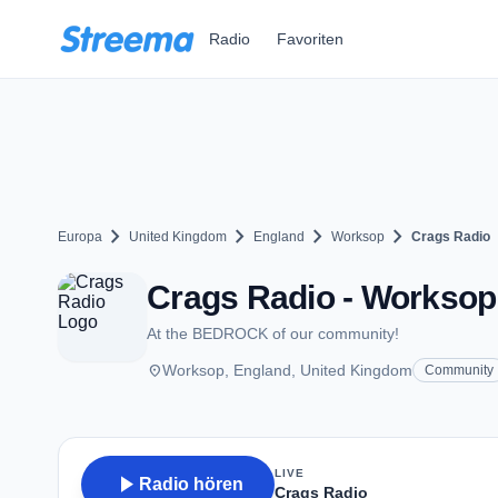
Zum Hauptinhalt springen
Radio
Favoriten
chevron_right
chevron_right
chevron_right
chevron_right
Europa
United Kingdom
England
Worksop
Crags Radio
Crags Radio - Worksop
At the BEDROCK of our community!
place
Worksop, England, United Kingdom
Community
LIVE
play_arrow
Radio hören
Crags Radio