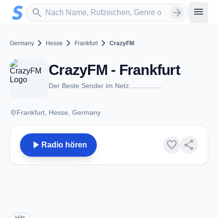
Zum Hauptinhalt springen
Sender suchen
menu
search
arrow_forward
chevron_right
chevron_right
chevron_right
Germany
Hesse
Frankfurt
CrazyFM
CrazyFM - Frankfurt
Der Beste Sender im Netz.................
place
Frankfurt, Hesse, Germany
play_arrow
favorite
share
Radio hören