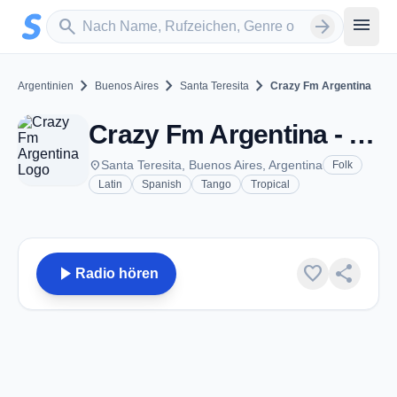
Zum Hauptinhalt springen
Sender suchen
menu
search
arrow_forward
chevron_right
chevron_right
chevron_right
Argentinien
Buenos Aires
Santa Teresita
Crazy Fm Argentina
Crazy Fm Argentina - FM 96.5 - Santa Teresita
place
Santa Teresita, Buenos Aires, Argentina
Folk
Latin
Spanish
Tango
Tropical
play_arrow
favorite
share
Radio hören