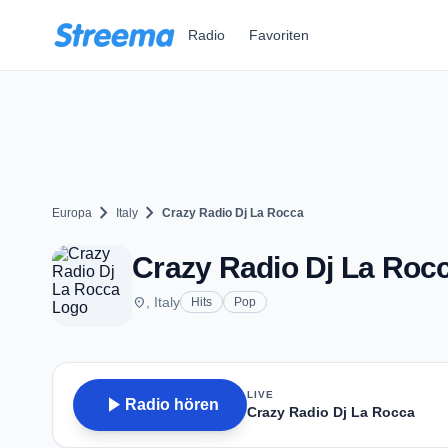
Zum Hauptinhalt springen
Radio
Favoriten
chevron_right
chevron_right
Europa
Italy
Crazy Radio Dj La Rocca
Crazy Radio Dj La Roc
place
, Italy
Hits
Pop
LIVE
play_arrow
Radio hören
Crazy Radio Dj La Rocca