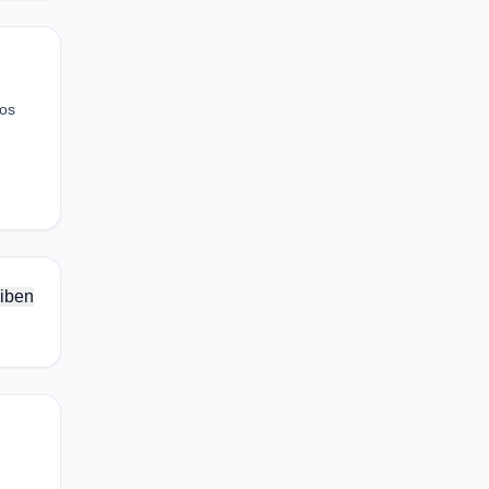
los
iben