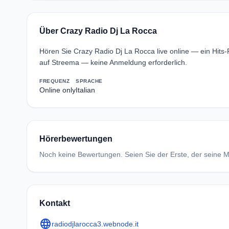
Über Crazy Radio Dj La Rocca
Hören Sie Crazy Radio Dj La Rocca live online — ein Hits-
auf Streema — keine Anmeldung erforderlich.
FREQUENZ
SPRACHE
Online only
Italian
Hörerbewertungen
Noch keine Bewertungen. Seien Sie der Erste, der seine Me
Kontakt
language
radiodjlarocca3.webnode.it