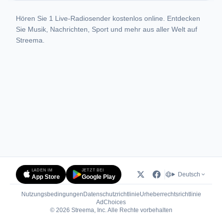
Hören Sie 1 Live-Radiosender kostenlos online. Entdecken
Sie Musik, Nachrichten, Sport und mehr aus aller Welt auf
Streema.
LADEN IM
JETZT BEI
Deutsch
App Store
Google Play
Nutzungsbedingungen
Datenschutzrichtlinie
Urheberrechtsrichtlinie
(öffnet in neuem Tab)
AdChoices
© 2026 Streema, Inc. Alle Rechte vorbehalten