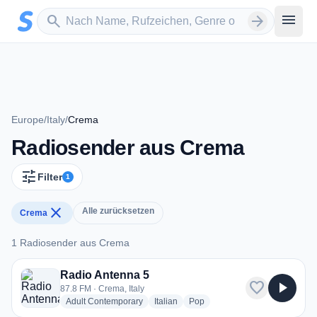
Zum Hauptinhalt springen
Sender suchen
menu
search
arrow_forward
Europe
/
Italy
/
Crema
Radiosender aus Crema
tune
Filter
1
close
Alle zurücksetzen
Crema
1 Radiosender aus Crema
1 Radiosender aus Crema
Radio Antenna 5
favorite
play_arrow
87.8 FM · Crema, Italy
radio stations
radio stations
radio stations
Adult Contemporary
Italian
Pop