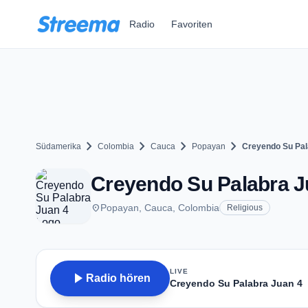
Zum Hauptinhalt springen
Radio
Favoriten
chevron_right
chevron_right
chevron_right
chevron_right
Südamerika
Colombia
Cauca
Popayan
Creyendo Su Pal
Creyendo Su Palabra J
place
Popayan, Cauca, Colombia
Religious
LIVE
play_arrow
Radio hören
Creyendo Su Palabra Juan 4