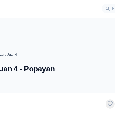
Sender
search
abra Juan 4
uan 4 - Popayan
favorite