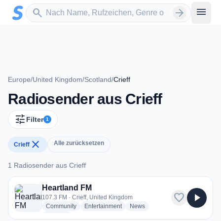
Zum Hauptinhalt springen
Sender suchen
menu
search
arrow_forward
Europe
/
United Kingdom
/
Scotland
/
Crieff
Radiosender aus Crieff
tune
Filter
1
close
Alle zurücksetzen
Crieff
1 Radiosender aus Crieff
1 Radiosender aus Crieff
Heartland FM
favorite
play_arrow
107.3 FM · Crieff, United Kingdom
radio stations
radio stations
radio stations
Community
Entertainment
News
more genres for Heartland FM
+1
more