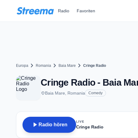
Zum Hauptinhalt springen
Radio
Favoriten
chevron_right
chevron_right
chevron_right
Europa
Romania
Baia Mare
Cringe Radio
Cringe Radio - Baia Ma
place
Baia Mare, Romania
Comedy
LIVE
play_arrow
Radio hören
Cringe Radio