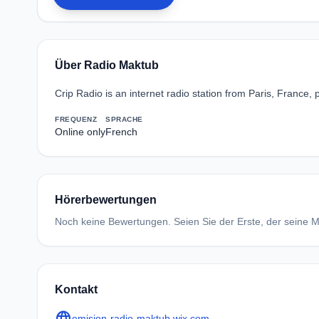
Über Radio Maktub
Crip Radio is an internet radio station from Paris, France
FREQUENZ
SPRACHE
Online only
French
Hörerbewertungen
Noch keine Bewertungen. Seien Sie der Erste, der seine Me
Kontakt
language
emision-radio-maktub.wix.com