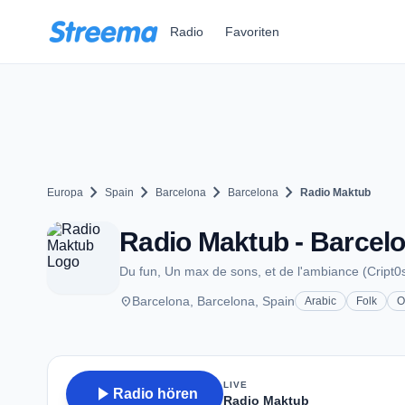
Zum Hauptinhalt springen
Radio
Favoriten
chevron_right
chevron_right
chevron_right
chevron_right
Europa
Spain
Barcelona
Barcelona
Radio Maktub
Radio Maktub - Barcel
Du fun, Un max de sons, et de l'ambiance (Cript0s
place
Barcelona, Barcelona, Spain
Arabic
Folk
O
LIVE
play_arrow
Radio hören
Radio Maktub