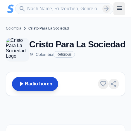
Zum Hauptinhalt springen
Sender suchen
menu
search
arrow_forward
chevron_right
Colombia
Cristo Para La Sociedad
Cristo Para La Sociedad
place
, Colombia
Religious
play_arrow
favorite
share
Radio hören