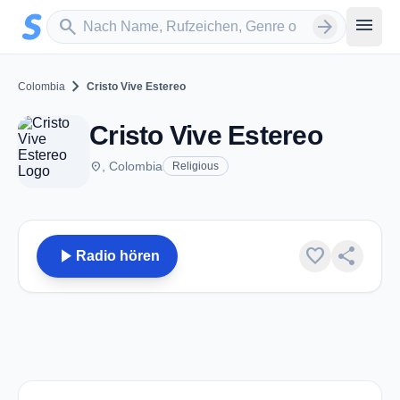
Zum Hauptinhalt springen
Sender suchen
menu
search
arrow_forward
chevron_right
Colombia
Cristo Vive Estereo
Cristo Vive Estereo
place
, Colombia
Religious
play_arrow
favorite
share
Radio hören