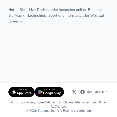
Hören Sie 1 Live-Radiosender kostenlos online. Entdecken
Sie Musik, Nachrichten, Sport und mehr aus aller Welt auf
Streema.
LADEN IM
JETZT BEI
Deutsch
App Store
Google Play
Nutzungsbedingungen
Datenschutzrichtlinie
Urheberrechtsrichtlinie
(öffnet in neuem Tab)
AdChoices
© 2026 Streema, Inc. Alle Rechte vorbehalten