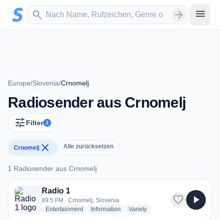
Zum Hauptinhalt springen
Sender suchen
menu
search
arrow_forward
Europe
/
Slovenia
/
Crnomelj
Radiosender aus Crnomelj
tune
Filter
1
close
Alle zurücksetzen
Crnomelj
1 Radiosender aus Crnomelj
1 Radiosender aus Crnomelj
Radio 1
favorite
play_arrow
89.5 FM · Crnomelj, Slovenia
radio stations
radio stations
radio stations
Entertainment
Information
Variety