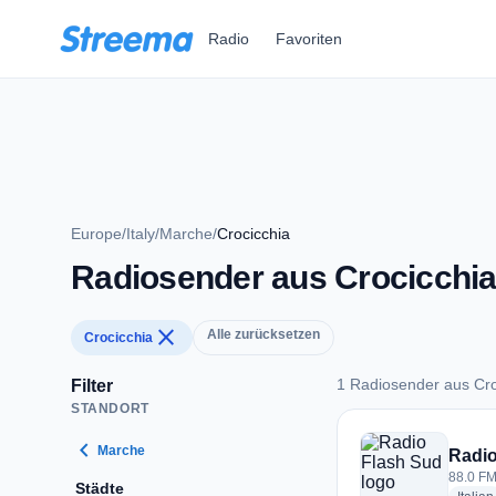
Zum Hauptinhalt springen
Radio
Favoriten
Europe
/
Italy
/
Marche
/
Crocicchia
Radiosender aus Crocicchi
close
Alle zurücksetzen
Crocicchia
1 Radiosender aus Cro
Filter
STANDORT
1 Radiosender aus 
chevron_left
Marche
Radio
88.0 FM 
Städte