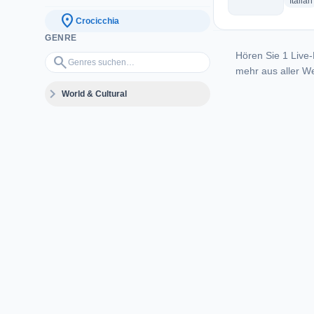
Italian
location_on
Crocicchia
GENRE
Hören Sie 1 Live-
Genres suchen…
search
mehr aus aller We
expand_more
World & Cultural