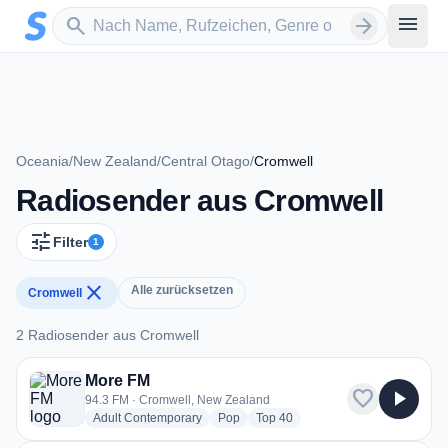
Zum Hauptinhalt springen
Sender suchen
menu
search
arrow_forward
Oceania
/
New Zealand
/
Central Otago
/
Cromwell
Radiosender aus Cromwell
tune
Filter
1
close
Alle zurücksetzen
Cromwell
2 Radiosender aus Cromwell
2 Radiosender aus Cromwell
More FM
favorite
play_arrow
94.3 FM · Cromwell, New Zealand
radio stations
radio stations
radio stations
Adult Contemporary
Pop
Top 40