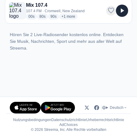
Mix 107.4
favorite
play_arrow
107.4 FM · Cromwell, New Zealand
radio stations
radio stations
radio stations
more genres for Mix 107.4
00s
80s
90s
+1
more
Hören Sie 2 Live-Radiosender kostenlos online. Entdecken
Sie Musik, Nachrichten, Sport und mehr aus aller Welt auf
Streema.
LADEN IM
JETZT BEI
Deutsch
App Store
Google Play
Nutzungsbedingungen
Datenschutzrichtlinie
Urheberrechtsrichtlinie
(öffnet in neuem Tab)
AdChoices
© 2026 Streema, Inc. Alle Rechte vorbehalten