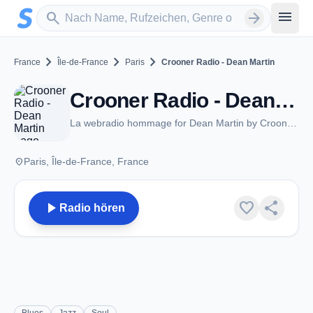
Zum Hauptinhalt springen
Sender suchen
menu
search
arrow_forward
chevron_right
chevron_right
chevron_right
France
Île-de-France
Paris
Crooner Radio - Dean Martin
Crooner Radio - Dean Martin - Paris
La webradio hommage for Dean Martin by Crooner Radio
place
Paris, Île-de-France, France
play_arrow
favorite
share
Radio hören