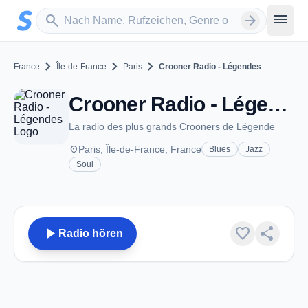
Zum Hauptinhalt springen
Sender suchen
menu
search
arrow_forward
chevron_right
chevron_right
chevron_right
France
Île-de-France
Paris
Crooner Radio - Légendes
Crooner Radio - Légendes - Paris
La radio des plus grands Crooners de Légende
place
Paris, Île-de-France, France
Blues
Jazz
Soul
play_arrow
favorite
share
Radio hören