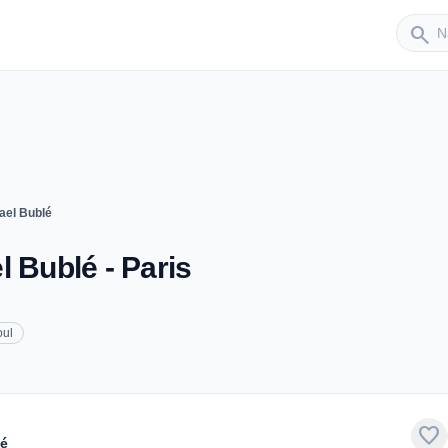
Sender
search
ael Bublé
 Bublé - Paris
oul
favorite
lé