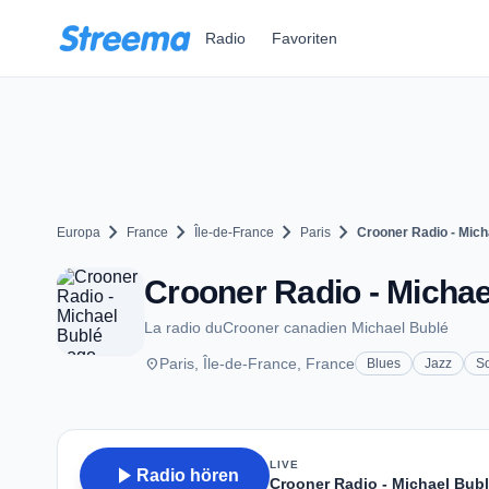
Zum Hauptinhalt springen
Radio
Favoriten
chevron_right
chevron_right
chevron_right
chevron_right
Europa
France
Île-de-France
Paris
Crooner Radio - Mich
Crooner Radio - Michael
La radio duCrooner canadien Michael Bublé
place
Paris, Île-de-France, France
Blues
Jazz
S
LIVE
play_arrow
Radio hören
Crooner Radio - Michael Bub