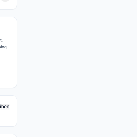
t,
ing".
iben