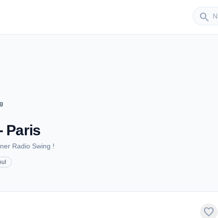
Sender
search
g
- Paris
oner Radio Swing !
oul
favorite