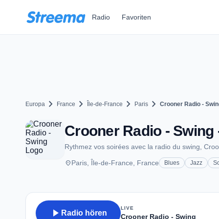
Zum Hauptinhalt springen
Radio
Favoriten
chevron_right
chevron_right
chevron_right
chevron_right
Europa
France
Île-de-France
Paris
Crooner Radio - Swin
Crooner Radio - Swing 
Rythmez vos soirées avec la radio du swing, Cro
place
Paris, Île-de-France, France
Blues
Jazz
S
LIVE
play_arrow
Radio hören
Crooner Radio - Swing