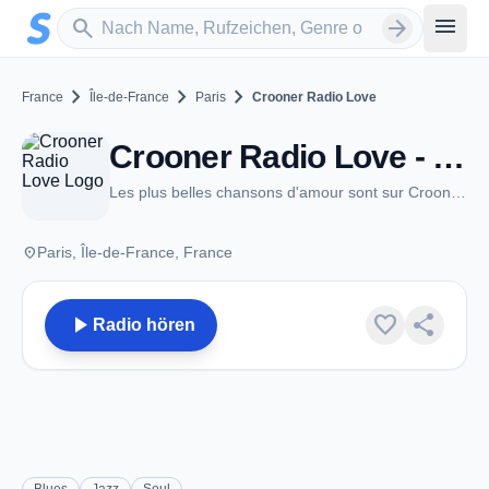
Zum Hauptinhalt springen
Sender suchen
menu
search
arrow_forward
chevron_right
chevron_right
chevron_right
France
Île-de-France
Paris
Crooner Radio Love
Crooner Radio Love - Paris
Les plus belles chansons d'amour sont sur Crooner Radio Love
place
Paris, Île-de-France, France
play_arrow
favorite
share
Radio hören