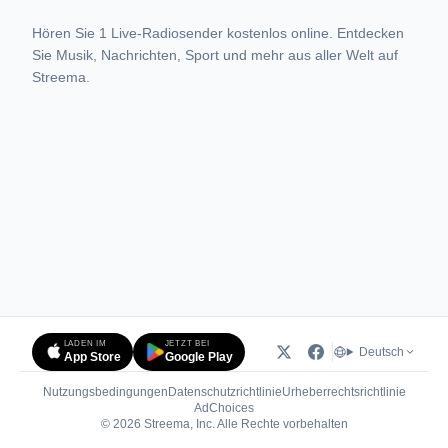
Hören Sie 1 Live-Radiosender kostenlos online. Entdecken
Sie Musik, Nachrichten, Sport und mehr aus aller Welt auf
Streema.
LADEN IM
JETZT BEI
Deutsch
App Store
Google Play
Nutzungsbedingungen
Datenschutzrichtlinie
Urheberrechtsrichtlinie
(öffnet in neuem Tab)
AdChoices
© 2026 Streema, Inc. Alle Rechte vorbehalten