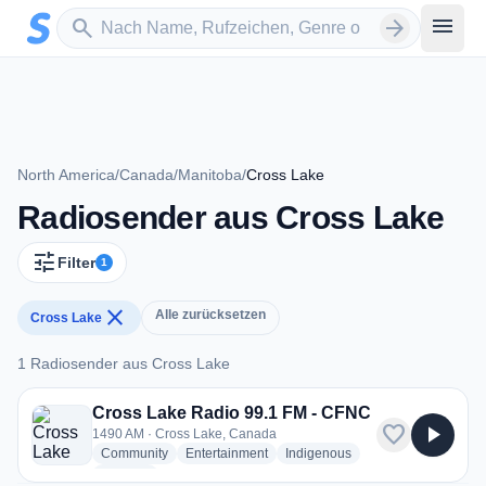
Zum Hauptinhalt springen
Sender suchen
menu
search
arrow_forward
North America
/
Canada
/
Manitoba
/
Cross Lake
Radiosender aus Cross Lake
tune
Filter
1
close
Alle zurücksetzen
Cross Lake
1 Radiosender aus Cross Lake
1 Radiosender aus Cross Lake
Cross Lake Radio 99.1 FM - CFNC
favorite
play_arrow
1490 AM · Cross Lake, Canada
radio stations
radio stations
radio stations
Community
Entertainment
Indigenous
more genres for Cross Lake Radio 99.1 FM - CFNC
+2
more