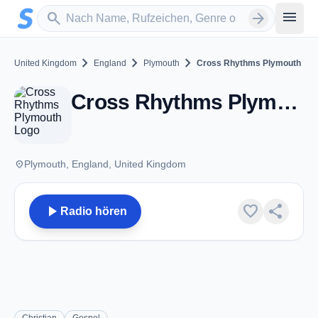
Zum Hauptinhalt springen
Sender suchen
menu
search
arrow_forward
chevron_right
chevron_right
chevron_right
United Kingdom
England
Plymouth
Cross Rhythms Plymouth
Cross Rhythms Plymouth - FM 96.3 - Plymouth
place
Plymouth, England, United Kingdom
play_arrow
favorite
share
Radio hören