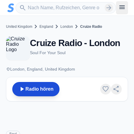
Zum Hauptinhalt springen
Sender suchen
menu
search
arrow_forward
chevron_right
chevron_right
chevron_right
United Kingdom
England
London
Cruize Radio
Cruize Radio - London
Soul For Your Soul
place
London, England, United Kingdom
play_arrow
favorite
share
Radio hören