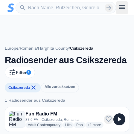
Zum Hauptinhalt springen
Sender suchen
menu
search
arrow_forward
Europe
/
Romania
/
Harghita County
/
Csikszereda
Radiosender aus Csikszereda
tune
Filter
1
close
Alle zurücksetzen
Csikszereda
1 Radiosender aus Csikszereda
1 Radiosender aus Csikszereda
Fun Radio FM
favorite
play_arrow
87.6 FM · Csikszereda, Romania
radio stations
radio stations
radio stations
more genres for Fun Rad
Adult Contemporary
Hits
Pop
+1
more