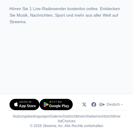
Hören Sie 1 Live-Radiosender kostenlos online. Entdecken
Sie Musik, Nachrichten, Sport und mehr aus aller Welt auf
Streema.
LADEN IM
JETZT BEI
Deutsch
App Store
Google Play
Nutzungsbedingungen
Datenschutzrichtlinie
Urheberrechtsrichtlinie
(öffnet in neuem Tab)
AdChoices
© 2026 Streema, Inc. Alle Rechte vorbehalten