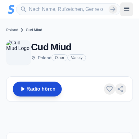
Zum Hauptinhalt springen
Sender suchen
menu
search
arrow_forward
chevron_right
Poland
Cud Miud
Cud Miud
place
, Poland
Other
Variety
play_arrow
favorite
share
Radio hören