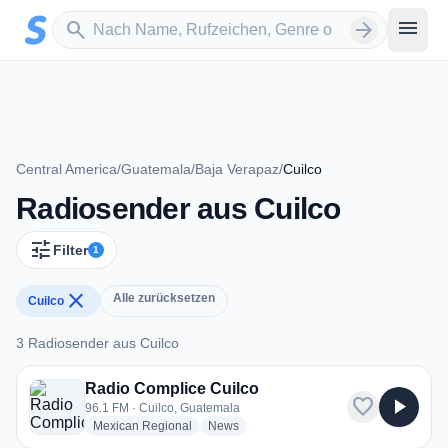
Zum Hauptinhalt springen
Sender suchen
menu
search
arrow_forward
Central America
/
Guatemala
/
Baja Verapaz
/
Cuilco
Radiosender aus Cuilco
tune
Filter
1
close
Alle zurücksetzen
Cuilco
3 Radiosender aus Cuilco
3 Radiosender aus Cuilco
Radio Complice Cuilco
favorite
play_arrow
96.1 FM · Cuilco, Guatemala
radio stations
radio stations
Mexican Regional
News