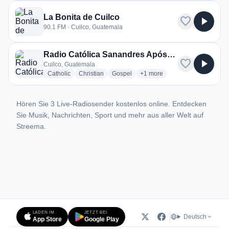
La Bonita de Cuilco
favorite
play_arrow
90.1 FM · Cuilco, Guatemala
Radio Católica Sanandres Apóstol Cuilco
favorite
play_arrow
Cuilco, Guatemala
radio stations
radio stations
radio stations
more genres for Radio Católi
Catholic
Christian
Gospel
+1
more
Hören Sie 3 Live-Radiosender kostenlos online. Entdecken
Sie Musik, Nachrichten, Sport und mehr aus aller Welt auf
Streema.
LADEN IM
JETZT BEI
Deutsch
App Store
Google Play