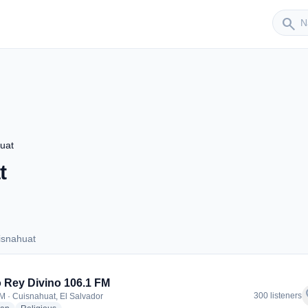
Sender
search
uat
t
isnahuat
Cuisnahuat
 Rey Divino 106.1 FM
f
300 listeners
M · Cuisnahuat, El Salvador