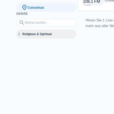
Christ
location_on
Cuisnahuat
GENRE
Hören Sie 1 Live-
Genres suchen…
search
mehr aus aller We
expand_more
Religious & Spiritual