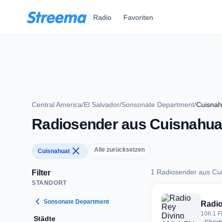
Zum Hauptinhalt springen
Radio
Favoriten
Central America
/
El Salvador
/
Sonsonate Department
/
Cuisnah
Radiosender aus Cuisnahua
close
Alle zurücksetzen
Cuisnahuat
1 Radiosender aus Cu
Filter
STANDORT
1 Radiosender aus 
chevron_left
Sonsonate Department
Radio
106.1 F
Städte