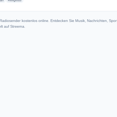
radio stations
radio stations
ian
Religious
Radiosender kostenlos online. Entdecken Sie Musik, Nachrichten, Spor
lt auf Streema.