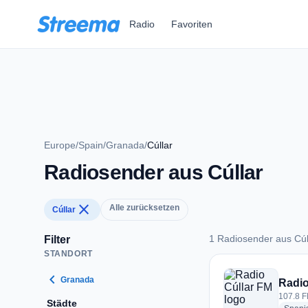
Zum Hauptinhalt springen
Radio
Favoriten
Europe
/
Spain
/
Granada
/
Cúllar
Radiosender aus Cúllar
close
Alle zurücksetzen
Cúllar
1 Radiosender aus Cúl
Filter
STANDORT
1 Radiosender aus C
chevron_left
Granada
Radio
107.8 F
Städte