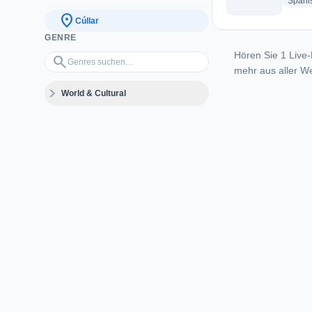
Spani
location_on
Cúllar
GENRE
Hören Sie 1 Live-
Genres suchen…
search
mehr aus aller We
expand_more
World & Cultural