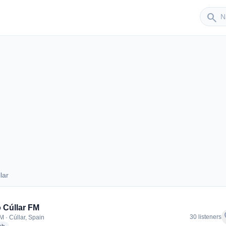
Sender
search
lar
úllar
 Cúllar FM
f
30 listeners
M · Cúllar, Spain