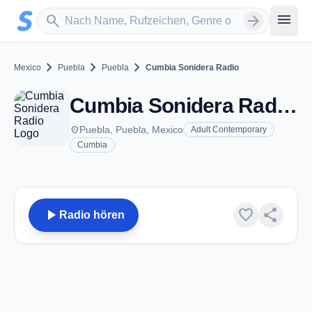
Zum Hauptinhalt springen
Sender suchen
menu
search
arrow_forward
chevron_right
chevron_right
chevron_right
Mexico
Puebla
Puebla
Cumbia Sonidera Radio
Cumbia Sonidera Radio - Puebla, PU
place
Puebla, Puebla, Mexico
Adult Contemporary
Cumbia
play_arrow
favorite
share
Radio hören