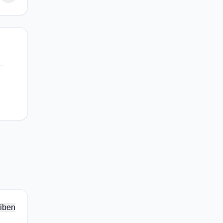
 —
iben