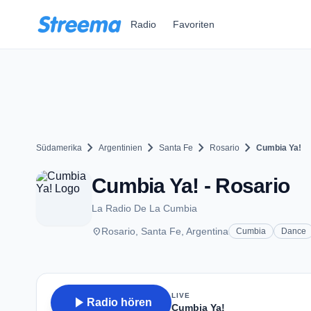
Zum Hauptinhalt springen
Radio
Favoriten
chevron_right
chevron_right
chevron_right
chevron_right
Südamerika
Argentinien
Santa Fe
Rosario
Cumbia Ya!
Cumbia Ya! - Rosario
La Radio De La Cumbia
place
Rosario, Santa Fe, Argentina
Cumbia
Dance
LIVE
play_arrow
Radio hören
Cumbia Ya!