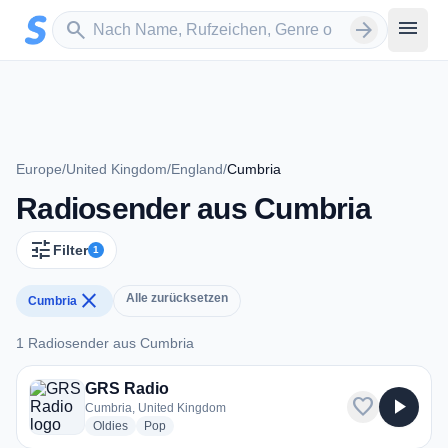
Zum Hauptinhalt springen
Sender suchen
menu
search
arrow_forward
Europe
/
United Kingdom
/
England
/
Cumbria
Radiosender aus Cumbria
tune
Filter
1
close
Alle zurücksetzen
Cumbria
1 Radiosender aus Cumbria
1 Radiosender aus Cumbria
GRS Radio
favorite
play_arrow
Cumbria, United Kingdom
radio stations
radio stations
Oldies
Pop