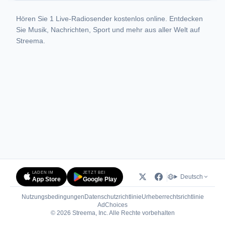
Hören Sie 1 Live-Radiosender kostenlos online. Entdecken
Sie Musik, Nachrichten, Sport und mehr aus aller Welt auf
Streema.
LADEN IM
JETZT BEI
Deutsch
App Store
Google Play
Nutzungsbedingungen
Datenschutzrichtlinie
Urheberrechtsrichtlinie
(öffnet in neuem Tab)
AdChoices
© 2026 Streema, Inc. Alle Rechte vorbehalten