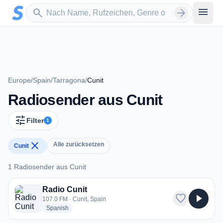
Zum Hauptinhalt springen
Sender suchen
menu
search
arrow_forward
Europe
/
Spain
/
Tarragona
/
Cunit
Radiosender aus Cunit
tune
Filter
1
close
Alle zurücksetzen
Cunit
1 Radiosender aus Cunit
1 Radiosender aus Cunit
Radio Cunit
favorite
play_arrow
107.0 FM · Cunit, Spain
radio stations
Spanish