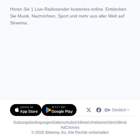
Hören Sie 1 Live-Radiosender kostenlos online. Entdecken
Sie Musik, Nachrichten, Sport und mehr aus aller Welt auf
Streema.
LADEN IM
JETZT BEI
Deutsch
App Store
Google Play
Nutzungsbedingungen
Datenschutzrichtlinie
Urheberrechtsrichtlinie
(öffnet in neuem Tab)
AdChoices
© 2026 Streema, Inc. Alle Rechte vorbehalten