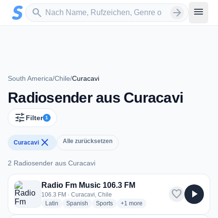
Zum Hauptinhalt springen
Sender suchen
menu
search
arrow_forward
South America
/
Chile
/
Curacavi
Radiosender aus Curacavi
tune
Filter
1
close
Alle zurücksetzen
Curacavi
2 Radiosender aus Curacavi
2 Radiosender aus Curacavi
Radio Fm Music 106.3 FM
favorite
play_arrow
106.3 FM · Curacavi, Chile
radio stations
radio stations
radio stations
more genres for Radio Fm Music 
Latin
Spanish
Sports
+1
more