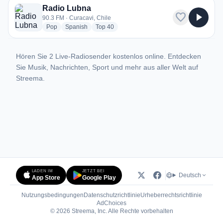
Radio Lubna
favorite
play_arrow
90.3 FM · Curacavi, Chile
radio stations
radio stations
radio stations
Pop
Spanish
Top 40
Hören Sie 2 Live-Radiosender kostenlos online. Entdecken
Sie Musik, Nachrichten, Sport und mehr aus aller Welt auf
Streema.
LADEN IM
JETZT BEI
Deutsch
App Store
Google Play
Nutzungsbedingungen
Datenschutzrichtlinie
Urheberrechtsrichtlinie
(öffnet in neuem Tab)
AdChoices
© 2026 Streema, Inc. Alle Rechte vorbehalten