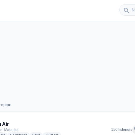
Sender
search
repipe
Curepipe
 Air
f
150 listeners
e, Mauritius