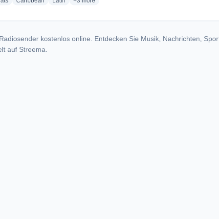
radio stations
radio stations
radio stations
more genres for Aryon Air
ats
Caribbean
Latin
+3
more
Radiosender kostenlos online. Entdecken Sie Musik, Nachrichten, Spor
lt auf Streema.