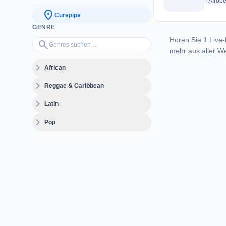
Afrobe
location_on
Curepipe
GENRE
Hören Sie 1 Live-
Genres suchen…
search
mehr aus aller We
expand_more
African
expand_more
Reggae & Caribbean
expand_more
Latin
expand_more
Pop