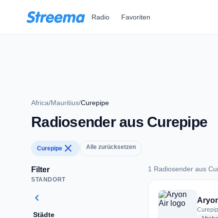
Zum Hauptinhalt springen
Radio
Favoriten
Africa
/
Mauritius
/
Curepipe
Radiosender aus Curepipe
close
Alle zurücksetzen
Curepipe
1 Radiosender aus Cu
Filter
STANDORT
1 Radiosender aus 
chevron_left
Aryon
Curepip
Städte