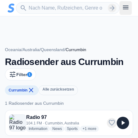
Zum Hauptinhalt springen
Sender suchen
menu
search
arrow_forward
Oceania
/
Australia
/
Queensland
/
Currumbin
Radiosender aus Currumbin
tune
Filter
1
close
Alle zurücksetzen
Currumbin
1 Radiosender aus Currumbin
1 Radiosender aus Currumbin
Radio 97
favorite
play_arrow
104.1 FM · Currumbin, Australia
radio stations
radio stations
radio stations
more genres for Radio 97
Information
News
Sports
+1
more