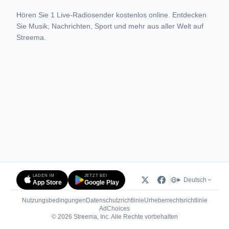
Hören Sie 1 Live-Radiosender kostenlos online. Entdecken
Sie Musik, Nachrichten, Sport und mehr aus aller Welt auf
Streema.
LADEN IM
JETZT BEI
Deutsch
App Store
Google Play
Nutzungsbedingungen
Datenschutzrichtlinie
Urheberrechtsrichtlinie
(öffnet in neuem Tab)
AdChoices
© 2026 Streema, Inc. Alle Rechte vorbehalten